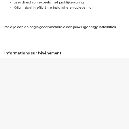
Leer direct van experts met praktijkervaring
Krijg inzicht in efficiënte installatie en oplevering
Meld je aan en begin goed voorbereid aan jouw Sigenergy-installaties.
Informations sur l'événement
Emplacement
Voltixx
Venecolaan 52M
9880 Aalter
Belgique
+32 470 83 88 46
info@voltixx.be
Obtenir l'itinéraire