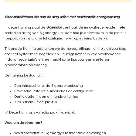
Voor installateurs die aan de slag willen met residentiële energieopslag
In deze training staat de
Sigenstor
centraal, de innovatieve residentiële
batterijoplossing van Sigenergy. Je leert hoe je dit systeem in de praktijk
toepast, van installatie tot configuratie en oplevering bij de klant.
Tijdens de training gebruiken we demo-opstellingen om je stap voor stap
door het systeem te begeleiden. Je krijgt inzicht in veelvoorkomende
installatiescenario’s en leert praktische tips voor een snelle en
probleemloze oplevering.
De training bestaat uit:
Een introductie tot de Sigenstor-oplossing
Praktische installatie-instructies en configuratie
Demo-opstellingen en hands-on uitleg
Tips & tricks uit de praktijk
📌 Deze training is volledig praktijkgericht.
Waarom deelnemen?
Word specialist in Sigenergy’s residentiële oplossingen