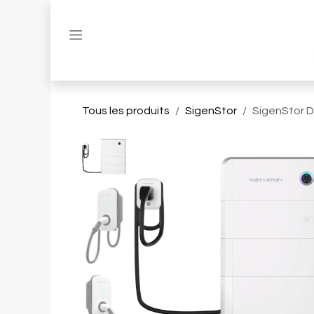
Se rendre au contenu
Tous les produits
SigenStor
SigenStor D