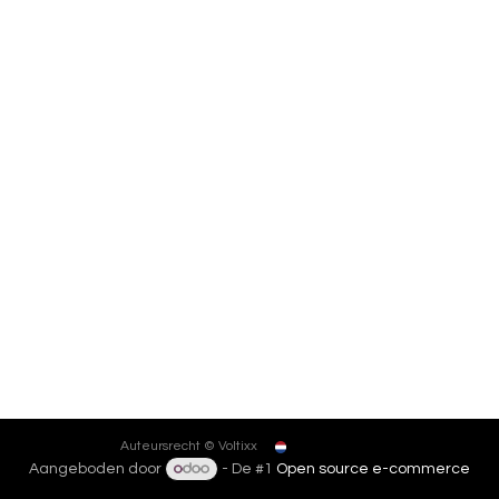
Nederlands
Auteursrecht © Voltixx
Aangeboden door
- De #1
Open source e-commerce