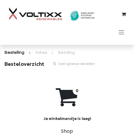
Overslaan naar inhoud
Bestelling
Adres
Betaling
Besteloverzicht
Snel opnieuw bestellen
Je winkelmandje is leeg!
Shop