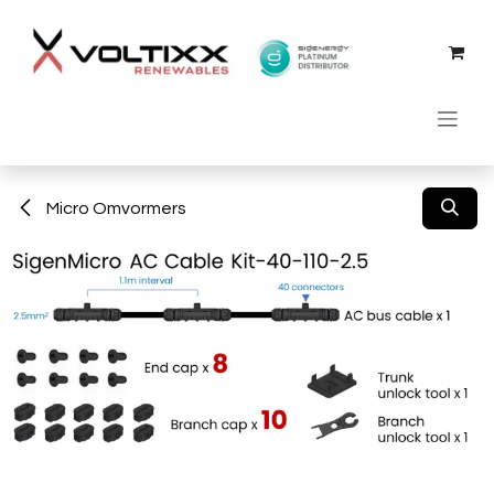
Overslaan naar inhoud
Micro Omvormers