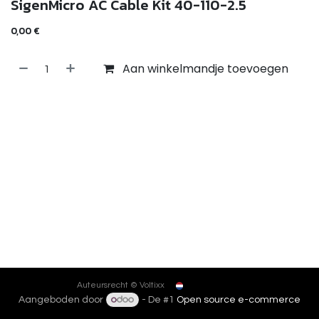
SigenMicro AC Cable Kit 40-110-2.5
0,00
€
Aan winkelmandje toevoegen
Nederlands
Auteursrecht © Voltixx
Aangeboden door
- De #1
Open source e-commerce