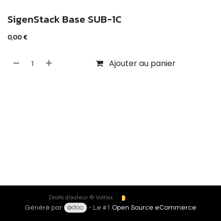
SigenStack Base SUB-1C
0,00
€
Ajouter au panier
Français (BE)
Droits d'auteur © Voltixx
Généré par
- Le #1
Open Source eCommerce