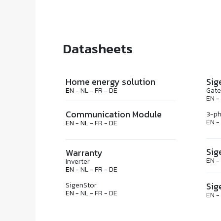
Datasheets
Home energy solution
Sig
EN
- NL - FR - DE
Gat
EN -
Communication Module
3-ph
EN -
EN
-
NL
- FR -
DE
Sig
Warranty
EN -
Inverter
EN
- NL - FR - DE
Sig
SigenStor
EN
- NL - FR - DE
EN -