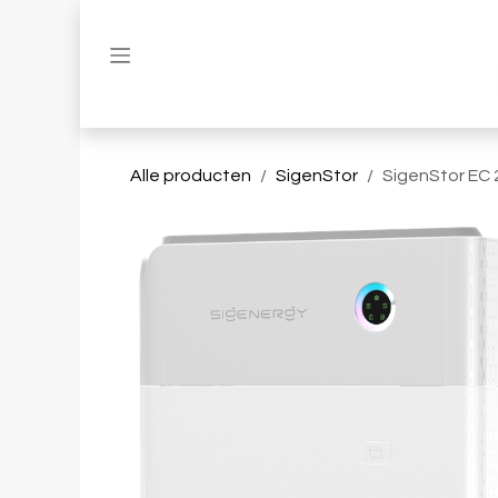
Overslaan naar inhoud
Alle producten
SigenStor
SigenStor EC 