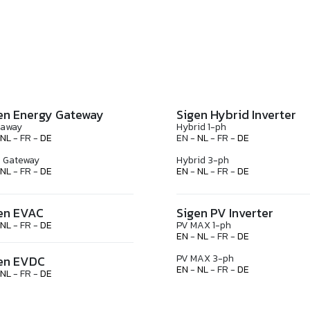
en Energy Gateway
Sigen Hybrid Inverter
eaway
Hybrid 1-ph
NL
- FR -
DE
EN -
NL
- FR -
DE
 Gateway
Hybrid 3-ph
NL
- FR -
DE
EN
-
NL
- FR -
DE
en EVAC
Sigen PV Inverter
NL
- FR -
DE
PV MAX 1-ph
EN
-
NL
- FR -
DE
PV MAX 3-ph
en EVDC
EN
-
NL
- FR -
DE
NL
- FR -
DE