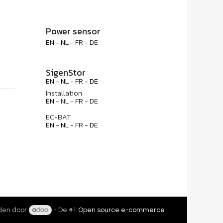
Power sensor
EN
-
NL
- FR - DE
SigenStor
EN
-
NL
- FR -
DE
Installation
EN
- NL - FR - DE
EC+BAT
EN
-
NL
- FR -
DE
en door
- De #1
Open source e-commerce