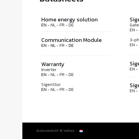
Home energy solution
Sig
EN
- NL - FR - DE
Gat
EN -
Communication Module
3-ph
EN -
EN
-
NL
- FR -
DE
Sig
Warranty
EN -
Inverter
EN
- NL - FR - DE
Sig
SigenStor
EN
- NL - FR - DE
EN -
Nederlands
Auteursrecht © Voltixx