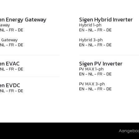
en Energy Gateway
Sigen Hybrid Inverter
eaway
Hybrid 1-ph
NL
- FR -
DE
EN -
NL
- FR -
DE
 Gateway
Hybrid 3-ph
NL
- FR -
DE
EN
-
NL
- FR -
DE
en EVAC
Sigen PV Inverter
NL
- FR -
DE
PV MAX 1-ph
EN
-
NL
- FR -
DE
PV MAX 3-ph
en EVDC
EN
-
NL
- FR -
DE
NL
- FR -
DE
Aangebod