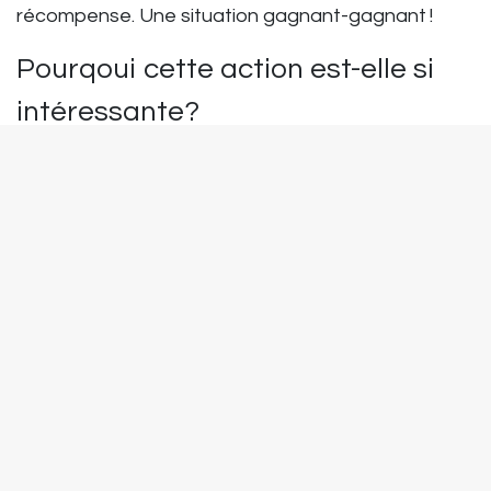
récompense. Une situation gagnant-gagnant !
Pourqoui cette action est-elle si
intéressante?
Parfaite pour l'after-sales et l'upsell auprès de
clients existants;
Aucune nouvelle acquisition nécessaire - vous
travaillez sur des installations que vous
connaissez déjà;
Répond à la demande croissante
d’autoconsommation et de capacité de
stockage supplémentaire ;
Chiffre d’affaires additionnel direct, sans
démarches complexes ;
Une incitation plaisante et tangible.