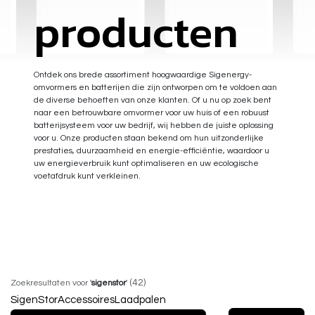
producten
Ontdek ons brede assortiment hoogwaardige Sigenergy-
omvormers en batterijen die zijn ontworpen om te voldoen aan
de diverse behoeften van onze klanten. Of u nu op zoek bent
naar een betrouwbare omvormer voor uw huis of een robuust
batterijsysteem voor uw bedrijf, wij hebben de juiste oplossing
voor u. Onze producten staan bekend om hun uitzonderlijke
prestaties, duurzaamheid en energie-efficiëntie, waardoor u
uw energieverbruik kunt optimaliseren en uw ecologische
voetafdruk kunt verkleinen.
(42)
Zoekresultaten voor
'
sigenstor
'
SigenStor
Accessoires
Laadpalen