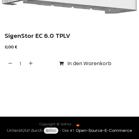
SigenStor EC 6.0 TPLV
0,00
€
In den Warenkorb
Deutsch
Copyright © Voltixx
Unterstützt durch
- Die #1
Open-Source-E-Commerce