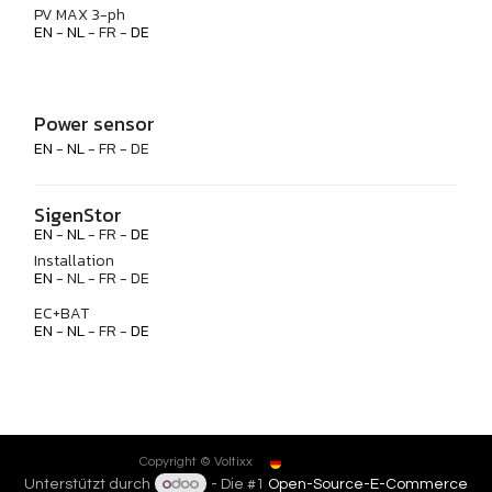
PV MAX 3-ph
EN
-
NL
- FR -
DE
Power sensor
EN
-
NL
- FR - DE
SigenStor
EN
-
NL
- FR -
DE
Installation
EN
- NL - FR - DE
EC+BAT
EN
-
NL
- FR -
DE
Deutsch
Copyright © Voltixx
Unterstützt durch
- Die #1
Open-Source-E-Commerce