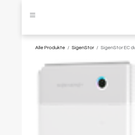
Zum Inhalt springen
Alle Produkte
SigenStor
SigenStor EC 