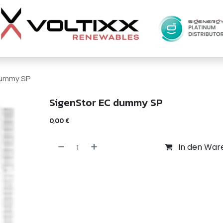
dummy SP
SigenStor EC dummy SP
0,00
€
In den War