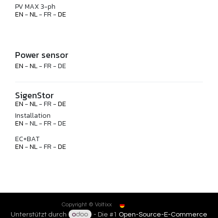
PV MAX 3-ph
EN
-
NL
- FR -
DE
Power sensor
EN
-
NL
- FR - DE
SigenStor
EN
-
NL
- FR -
DE
Installation
EN
- NL - FR - DE
EC+BAT
EN
-
NL
- FR -
DE
Deutsch
Copyright © Voltixx
Unterstützt durch
- Die #1
Open-Source-E-Commerce