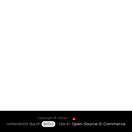
Deutsch
Copyright © Voltixx
Unterstützt durch
- Die #1
Open-Source-E-Commerce