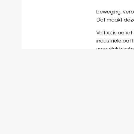
leeft. Energie o
beweging, verb
Dat maakt deze
Voltixx is actie
industriële bat
voor elektrische
staat centraal,
voor betrouwb
toepasbaarheid
die ook bij Cer
verschil maken.
Als partner will
met klanten en p
technologie elka