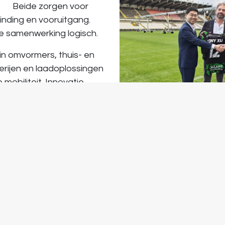
ok.
Beide zorgen voor
inding en vooruitgang.
 samenwerking logisch.
f in omvormers, thuis- en
terijen en laadoplossingen
 mobiliteit. Innovatie
 maar altijd met aandacht
aarheid en
 in de praktijk. Waarden
cle Brugge elke week het
en we ook naast het veld mee bouwen aan het verhaal. 
artners, gezamenlijke initiatieven en momenten waar s
ar versterken.
Geen grootspraak, wel een samenwerki