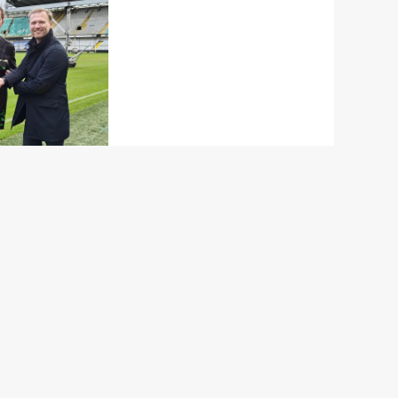
Via ontmoetingen
port en
ng met