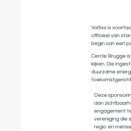
Voltixx is voorta
officieel van sta
begin van een p
Cercle Brugge is
kijken. Die inge
duurzame energi
toekomstgericht
Deze sponsorin
dan zichtbaarhe
engagement t
vereniging die s
regio en mens