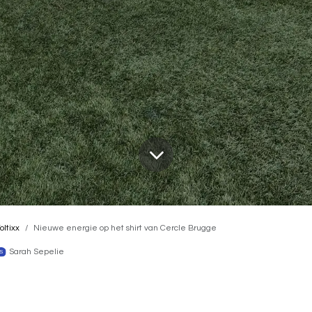
oltixx
Nieuwe energie op het shirt van Cercle Brugge
Sarah Sepelie
werking die vooruit wil