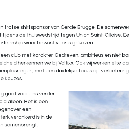
an trotse shirtsponsor van
Cercle Brugge
. De samenwer
rt tijdens de thuiswedstrijd tegen Union Saint-Gilloise. E
artnership waar bewust voor is gekozen.
 een club met karakter. Gedreven, ambitieus en niet ba
steldheid herkennen we bij Voltixx. Ook wij werken elke 
eoplossingen, met een duidelijke focus op verbetering
e keuzes.
g gaat voor ons verder
id alleen. Het is een
egenover een
terk verankerd is in de
en samenbrengt.
Voetbal