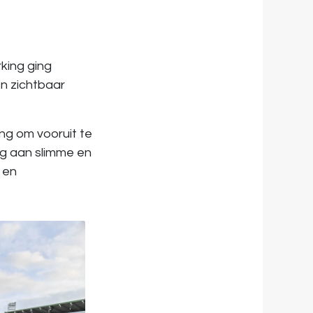
king ging
en zichtbaar
ng om vooruit te
dag aan slimme en
 en