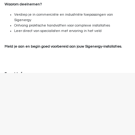
Waarom deelnemen?
Verdiep je in commerciële en industriële toepassingen van
Sigenergy
Ontvang praktische handvatten voor complexe installaties
Leer direct van specialisten met ervaring in het veld
Meld je aan en begin goed voorbereid aan jouw Sigenergy-installaties.
Event Info
Location
Voltixx
Venecolaan 52M
9880 Aalter
Belgium
+32 470 83 88 46
info@voltixx.be