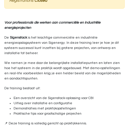
Registrations
Closed
Voor professionals die werken aan commerciële en industriële
energieprojecten
De
Sigenstack
is het krachtige commerciële en industriële
energieopslagsysteem van Sigenergy. In deze training leer je hoe je dit
systeem succesvol kunt inzetten bij grotere projecten, van ontwerp en
installatie tot beheer.
We nemen je mee door de belangrijkste installatiepunten en laten zien
hoe het systeem in de praktijk wordt opgebouwd. Met demo-opstellingen
en real-life voorbeelden krijg je een helder beeld van de mogelijkheden
en aandachtspunten.
De training bestaat uit:
Een overzicht van de Sigenstack-oplossing voor C&I
Uitleg over installatie en configuratie
Demonstraties met praktijkopstellingen
Praktische tips voor grootschalige projecten
📌 Deze training is volledig gericht op praktijkkennis.