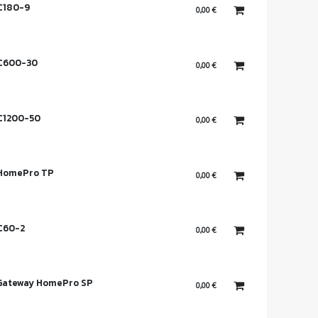
C180-9
0,00
€
 C600-30
0,00
€
C1200-50
0,00
€
 HomePro TP
0,00
€
C60-2
0,00
€
 Gateway HomePro SP
0,00
€