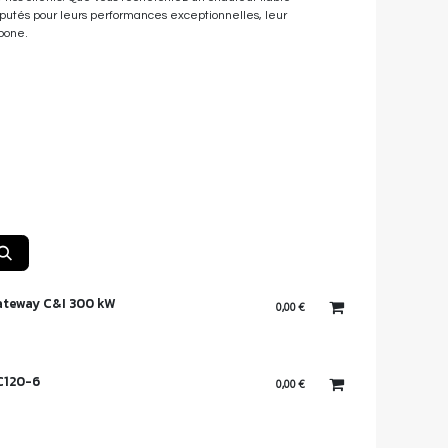
réputés pour leurs performances exceptionnelles, leur
bone.
ateway C&I 300 kW
0,00
€
C120-6
0,00
€