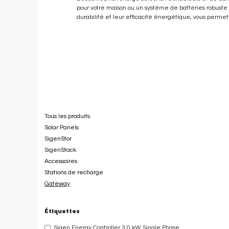
pour votre maison ou un système de batteries robuste p
durabilité et leur efficacité énergétique, vous perme
Catégories
Tous les produits
Solar Panels
SigenStor
SigenStack
Accessoires
Stations de recharge
Gateway
Étiquettes
Sigen Energy Controller 3.0 kW Single Phase