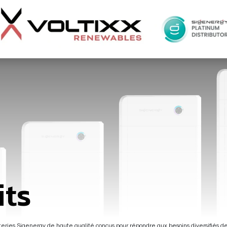
its
teries Sigenergy de haute qualité conçus pour répondre aux besoins diversifiés de