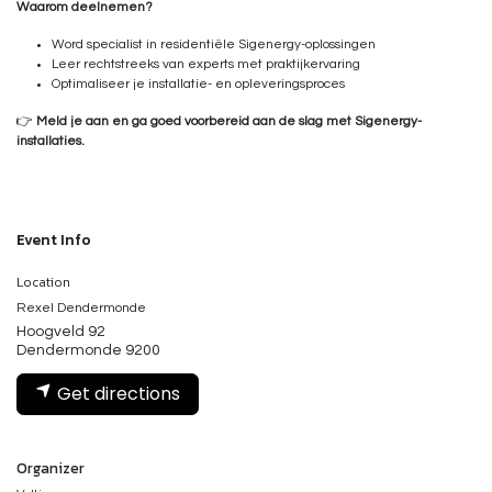
Waarom deelnemen?
Word specialist in residentiële Sigenergy-oplossingen
Leer rechtstreeks van experts met praktijkervaring
Optimaliseer je installatie- en opleveringsproces
👉
Meld je aan en ga goed voorbereid aan de slag met Sigenergy-
installaties.
Event Info
Location
Rexel Dendermonde
Hoogveld 92
Dendermonde 9200
Get directions
Organizer