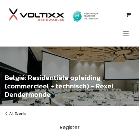
Skip to Content
België: Residentiële opleiding
(commercieel + technisch) - Rexel
Dendermonde
All Events
Register