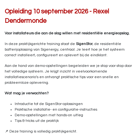
Opleiding 10 september 2026 - Rexel
Dendermonde
Voor installateurs die aan de slag willen met residentiële energieopslag.
In deze praktijkgerichte training staat de
SigenStor
, de residentiële
batterijoplossing van Sigenergy, centraal. Je leert hoe je het systeem
correct installeert, configureert en oplevert bij de eindklant.
Aan de hand van demo-opstellingen begeleiden we je stap voor stap door
het volledige systeem. Je krijgt inzicht in veelvoorkomende
installatiescenario’s en ontvangt praktische tips voor een snelle en
probleemloze oplevering.
Wat mag je verwachten?
Introductie tot de SigenStor-oplossingen
Praktische installatie- en configuratie-instructies
Demo-opstellingen met hands-on uitleg
Tips & tricks uit de praktijk
📌 Deze training is volledig praktijkgericht.