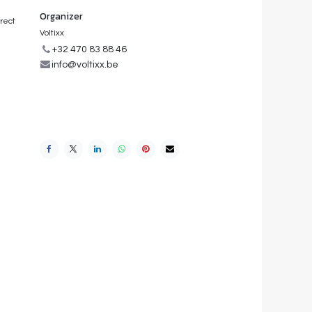
Organizer
rrect
Voltixx
+32 470 83 88 46
info@voltixx.be