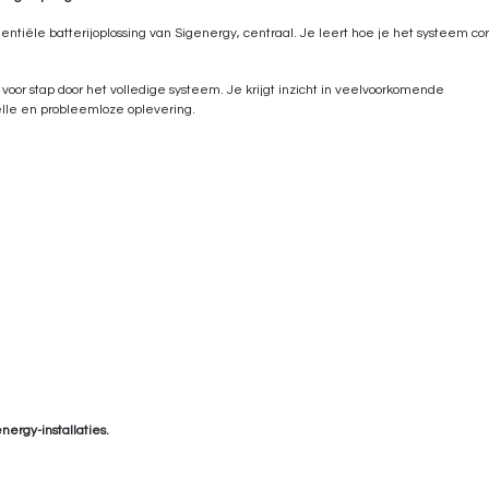
dentiële batterijoplossing van Sigenergy, centraal. Je leert hoe je het systeem co
or stap door het volledige systeem. Je krijgt inzicht in veelvoorkomende
nelle en probleemloze oplevering.
ergy-installaties.