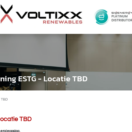
ining ESTG - Locatie TBD
e TBD
Locatie TBD
nergieopslag.