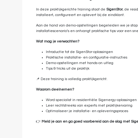
In deze praktijkgerichte training staat de
SigenStor
, de resi
installeert, configureert en oplevert bij de eindklant.
Aan de hand van demo-opstellingen begeleiden we je stap vo
installatiescenario’s en ontvangt praktische tips voor een s
Wat mag je verwachten?
Introductie tot de SigenStor-oplossingen
Praktische installatie- en configuratie-instructies
Demo-opstellingen met hands-on uitleg
Tips & tricks uit de praktijk
📌 Deze training is volledig praktijkgericht.
Waarom deelnemen?
Word specialist in residentiële Sigenergy-oplossingen
Leer rechtstreeks van experts met praktijkervaring
Optimaliseer je installatie- en opleveringsproces
👉
Meld je aan en ga goed voorbereid aan de slag met Sigen