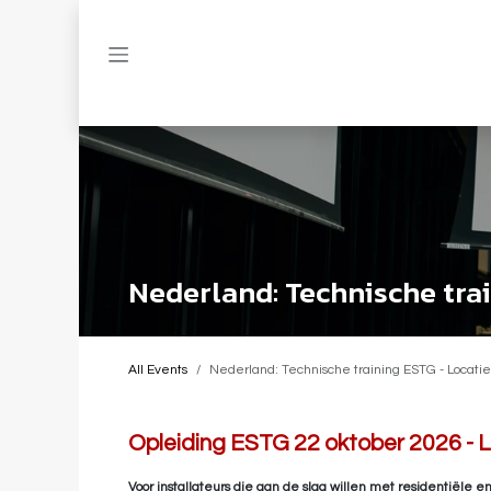
Skip to Content
Nederland: Technische tra
All Events
Nederland: Technische training ESTG - Locati
Opleiding ESTG 22 oktober 2026 - 
Voor installateurs die aan de slag willen met residentiële e