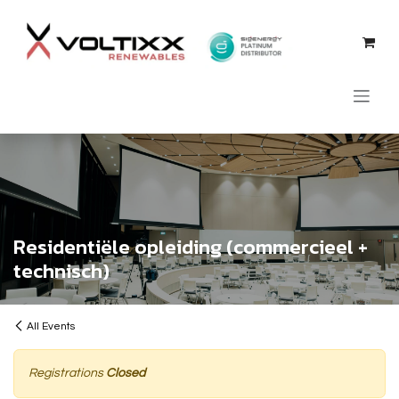
Skip to Content
Residentiële opleiding (commercieel +
technisch)
All Events
Registrations
Closed