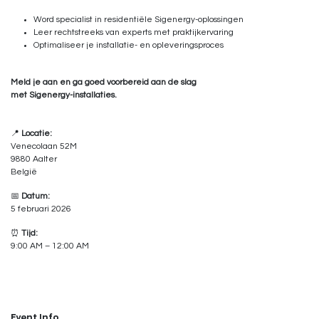
Word specialist in residentiële Sigenergy-oplossingen
Leer rechtstreeks van experts met praktijkervaring
Optimaliseer je installatie- en opleveringsproces
Meld je aan en ga goed voorbereid aan de slag
met Sigenergy-installaties.
📍
Locatie:
Venecolaan 52M
9880 Aalter
België
📅
Datum:
5 februari 2026
⏰
Tijd:
9:00 AM – 12:00 AM
Event Info