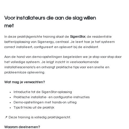
Voor installateurs die aan de slag willen
met
residentiële energieopslag
In deze praktijkgerichte training staat de
SigenStor
, de residentiële
batterijoplossing van Sigenergy, centraal. Je leert hoe je het systeem
correct installeert, configureert en oplevert bij de eindklant.
Aan de hand van demo-opstellingen begeleiden we je stap voor stap door
het volledige systeem. Je krijgt inzicht in veelvoorkomende
installatiescenario’s en ontvangt praktische tips voor een snelle en
probleemloze oplevering.
Wat mag je verwachten?
Introductie tot de SigenStor-oplossing
Praktische installatie- en configuratie-instructies
Demo-opstellingen met hands-on uitleg
Tips & tricks uit de praktijk
📌 Deze training is volledig praktijkgericht.
Waarom deelnemen?