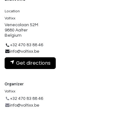
Location
Voltixx
Venecolaan 52M
9880 Aalter
Belgium
+32 470 83 88 46
info@voltixx.be
Get directions
Organizer
Voltixx
+32 470 83 88 46
info@voltixx.be