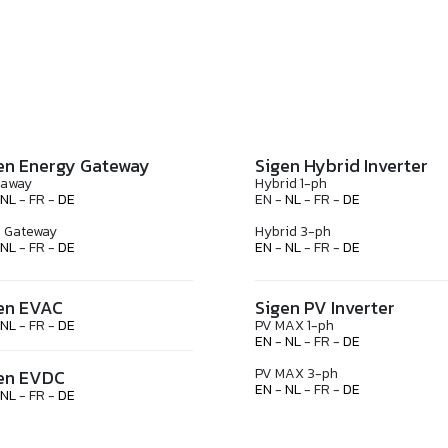
en Energy Gateway
Sigen Hybrid Inverter
eaway
Hybrid 1-ph
NL
- FR -
DE
EN -
NL
- FR -
DE
 Gateway
Hybrid 3-ph
NL
- FR -
DE
EN
-
NL
- FR -
DE
en EVAC
Sigen PV Inverter
NL
- FR -
DE
PV MAX 1-ph
EN
-
NL
- FR -
DE
PV MAX 3-ph
en EVDC
EN
-
NL
- FR -
DE
NL
- FR -
DE