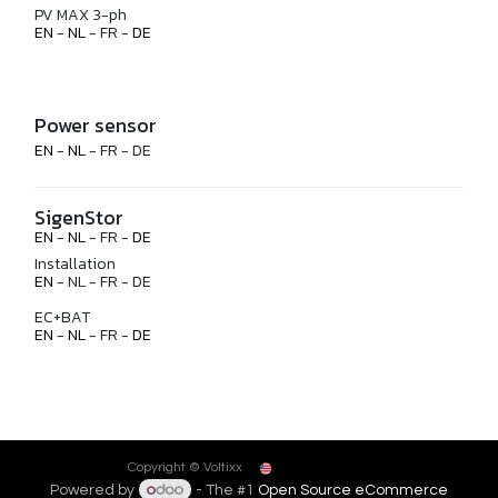
PV MAX 3-ph
EN
-
NL
- FR -
DE
Power sensor
EN
-
NL
- FR - DE
SigenStor
EN
-
NL
- FR -
DE
Installation
EN
- NL - FR - DE
EC+BAT
EN
-
NL
- FR -
DE
English (US)
Copyright © Voltixx
Powered by
- The #1
Open Source eCommerce